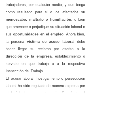
trabajadores, por cualquier medio, y que tenga
como resultado para el o los afectados su
menoscabo, maltrato o humillación
, o bien
que amenace o perjudique su situación laboral o
sus
oportunidades en el empleo
. Ahora bien,
la persona
víctima de acoso laboral
debe
hacer llegar su reclamo por escrito a la
dirección de la empresa,
establecimiento o
servicio en que trabaja o a la respectiva
Inspección del Trabajo.
El acoso laboral, hostigamiento o persecución
laboral ha sido regulado de manera expresa por
el
legislador
en nuestro país. En efecto, el
inciso segundo del
art. 2º del Código del
Trabajo
, modificado por la
ley Nº 20.607
(publicada en el
Diario Oficial
de fecha
08.08.12), el acoso laboral es toda conducta