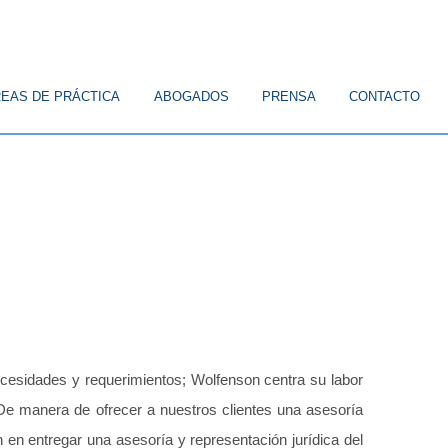
EAS DE PRÁCTICA
ABOGADOS
PRENSA
CONTACTO
ICO
CONSTITUCIONAL
FAMILIA
CIVIL
LABORAL
cesidades y requerimientos;
Wolfenson centra su labor
s. De manera de ofrecer a nuestros clientes una asesoría
n en entregar una asesoría y representación jurídica del