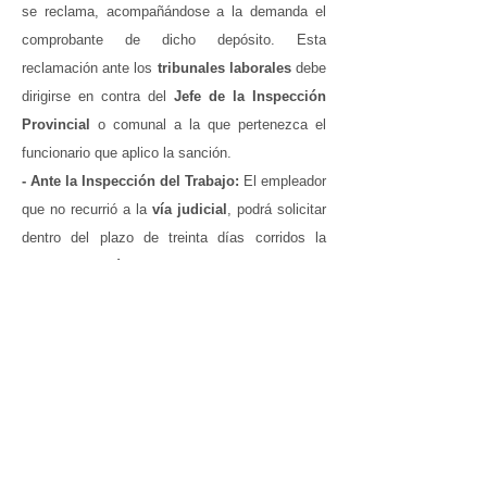
se reclama, acompañándose a la demanda el
comprobante de dicho depósito.
Esta
reclamación ante los
tribunales laborales
debe
dirigirse en contra del
Jefe de la Inspección
Provincial
o comunal a la que pertenezca el
funcionario que aplico la sanción.
- Ante la Inspección del Trabajo:
El empleador
que no recurrió a la
vía judicial
, podrá solicitar
dentro del plazo de treinta días corridos la
reconsideración de la multa
, que se deje sin
efecto o se rebaje, según el caso (Si el
empleador optó por ejercer la vía judicial de
reclamación de multa
, no puede solicitar la
reconsideración administrativa
para que se
deje sin efecto o se rebaje la multa.)
En el caso que no se hubiere recurrido de
reclamación judicial
y no se hubiere solicitado