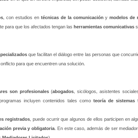
os
, con estudios en
técnicas de la comunicación
y
modelos de 
te para que los afectados tengan las
herramientas comunicativas
s
specializados
que facilitan el diálogo entre las personas que concurr
conflicto para que encuentren una solución.
ares
son profesionales
(
abogados
, sicólogos, asistentes social
programas incluyen contenidos tales como
teoría de sistemas 
s registrados
, puede ocurrir que algunos de ellos participen en al
ación previa y obligatoria
. En este caso, además de ser mediador
os
Mediadores Licitados
).