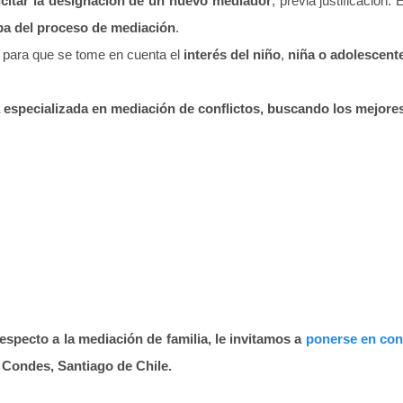
icitar la designación de un nuevo mediador
, previa justificación.
pa del proceso de mediación
.
e para que se tome en cuenta el
interés del niño
,
niña o adolescent
especializada en mediación de conflictos, buscando los mejores
especto a la mediación de familia, le invitamos a
ponerse en con
Condes, Santiago de Chile.