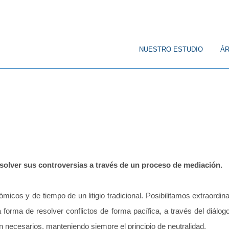
© Copyright
NUESTRO ESTUDIO
ÁR
CORPORATIVO
PENAL
PÚBL
olver sus controversias a través de un proceso de mediación.
micos y de tiempo de un litigio tradicional. Posibilitamos extraord
forma de resolver conflictos de forma pacífica, a través del diálogo
n necesarios, manteniendo siempre el principio de neutralidad.