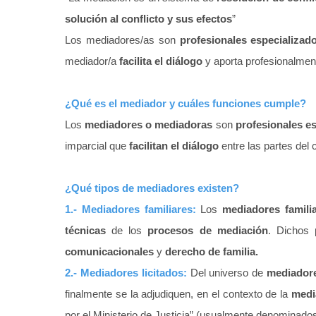
solución al conflicto y sus efectos
”
Los mediadores/as son
profesionales especializad
mediador/a
facilita el diálogo
y aporta profesionalmen
¿Qué es el mediador y cuáles funciones cumple?
Los
mediadores o mediadoras
son
profesionales e
imparcial que
facilitan el diálogo
entre las partes del 
¿Qué tipos de mediadores existen?
1.- Mediadores familiares:
Los
mediadores famili
técnicas
de los
procesos de mediación
. Dichos 
comunicacionales
y
derecho de familia.
2.- Mediadores licitados:
Del universo de
mediadore
finalmente se la adjudiquen, en el contexto de la
medi
por el Ministerio de Justicia” (usualmente denominad