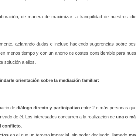
oración, de manera de maximizar la tranquilidad de nuestros clien
icamente, aclarando dudas e incluso haciendo sugerencias sobre po
tos en menos tiempo y con un ahorro de costes considerable para nu
 solución a ellos.
ndarle orientación sobre la mediación familiar:
pacio de
diálogo directo y participativo
entre 2 o más personas que 
rivado de él. Los interesados concurren a la realización de
una o má
 conflicto.
ctos
en el que un tercero imparcial, sin poder decisorio, llamado
me