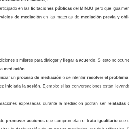
rticipado en las
licitaciones públicas
del
MINJU
pero que igualment
rvicios de mediación
en las materias de
mediación previa y obli
iciones similares para dialogar y
llegar a acuerdo
. Si esto no ocur
la mediación
.
iniciar un
proceso de mediación
o de intentar
resolver el problema
vez
iniciada la sesión
. Ejemplo: si las conversaciones están lleva
araciones expresadas durante la mediación podrán ser
relatadas 
 de
promover acciones
que comprometan el
trato igualitario
que d