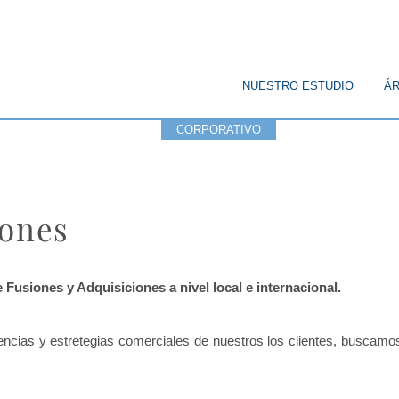
© Copyright
NUESTRO ESTUDIO
ÁR
CORPORATIVO
PENAL
PÚBL
iones
usiones y Adquisiciones a nivel local e internacional.
encias y estretegias comerciales de nuestros los clientes, buscamo