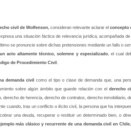
echo civil de Wolfenson,
consideran relevante aclarar el
concepto 
xpresa una situación fáctica de relevancia jurídica, acompañada de
último se pronuncie sobre dichas pretensiones mediante un fallo o sent
 acto altamente técnico, solemne y especializado
, el cual d
digo de Procedimiento Civil
.
na demanda civil
como el tipo o clase de demanda que, una perso
amiento sobre algún ámbito que guarde relación con el
derecho ci
o, derecho de herencia, derecho de contratos, derecho inmobiliario, d
te cuando, tras un conflicto o ilícito civil, la persona que ha inter
o, cobrar una deuda, recuperar o restituir un determinado bien, o di
ejemplo más clásico y recurrente de una demanda civil en Chile