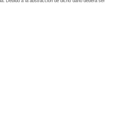
a. Debido a la abstracción de dicho daño deberá ser