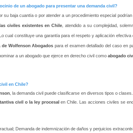
trocinio de un abogado para presentar una demanda civil?
or su
baja
cuantía o por atender a un procedimiento especial podrían
s civiles existentes en Chile
, atendido a su complejidad,
solemn
Lo cual constituye una garantía para el respeto y aplicación efectiva 
ta de Wolfenson Abogados
para el examen detallado del caso en par
, denominar a un abogado que ejerce en derecho civil como
abogado civi
ivil en Chile?
enson
, la demanda civil puede clasificarse en diversos tipos o clase
tantiva civil o la ley procesal
en Chile.
Las acciones civiles se e
ractual;
Demanda de indemnización de daños y perjuicios extracontr