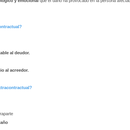
lógico y emocional
que el daño ha provocado en la persona afectad
ontractual?
able al deudor.
io al acreedor.
xtracontractual?
raparte
daño