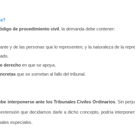
da?
código de procedimiento civil
, la demanda debe contener:
ante y de las personas que lo representen, y la naturaleza de la repr
dado.
de derecho
en que se apoya.
ncretas
que se sometan al fallo del tribunal.
be interponerse ante los Tribunales Civiles Ordinarios
. Sin per
a
extensión
que decidamos darle a dicho concepto, podría interponers
unales especiales.