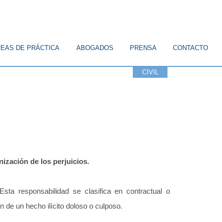
EAS DE PRÁCTICA
ABOGADOS
PRENSA
CONTACTO
ICO
CONSTITUCIONAL
FAMILIA
CIVIL
LABORAL
ización de los perjuicios.
sta responsabilidad se clasifica en contractual o
ón de un hecho ilícito doloso o culposo.