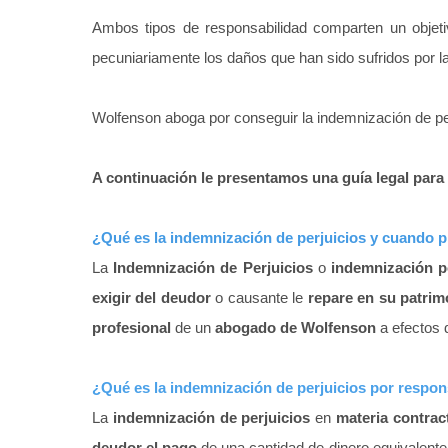
Ambos tipos de responsabilidad comparten un objeti
pecuniariamente los daños que han sido sufridos por l
Wolfenson aboga por conseguir la indemnización de pe
A continuación le presentamos una guía legal para 
¿Qué es la indemnización de perjuicios y cuando 
La
Indemnización de Perjuicios
o
indemnización 
exigir del deudor
o causante le
repare en su patrim
profesional
de un
abogado de Wolfenson
a efectos d
¿Qué es la indemnización de perjuicios por respons
La
indemnización de perjuicios
en
materia contrac
deudor el pago
de una cantidad de dinero equivalente 