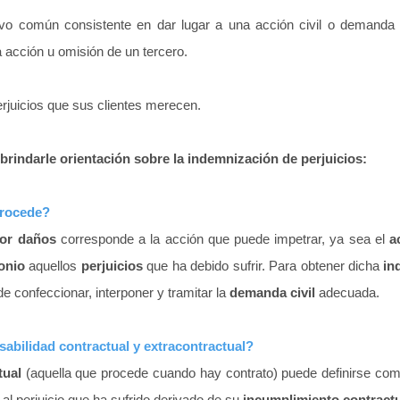
vo común consistente en dar lugar a una acción civil o demanda d
a acción u omisión de un tercero.
rjuicios que sus clientes merecen.
brindarle orientación sobre la indemnización de perjuicios:
procede?
por daños
corresponde a la acción que puede impetrar, ya sea el
a
onio
aquellos
perjuicios
que ha debido sufrir. Para obtener dicha
in
e confeccionar, interponer y tramitar la
demanda civil
adecuada.
abilidad contractual y extracontractual?
tual
(aquella que procede cuando hay contrato) puede definirse co
al perjuicio que ha sufrido derivado de su
incumplimiento contract