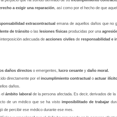
erecho a exigir una reparación
, así como por el hecho de que aque
sponsabilidad extracontractual
emana de aquellos daños que no gu
dente de tránsito
o las
lesiones físicas
producidas por una
agresión
a interposición adecuada de
acciones civiles
de
responsabilidad e i
os daños directos
o emergentes,
lucro cesante
y
daño moral.
ucido directamente por el
incumplimiento contractual
o
actuar ilícit
ellos daños.
n el
ámbito laboral
de la persona afectada. Es decir, derivados de la
cto de un médico que se ha visto
imposibilitado de trabajar
dura
ejó de percibir ese médico durante ese mes.