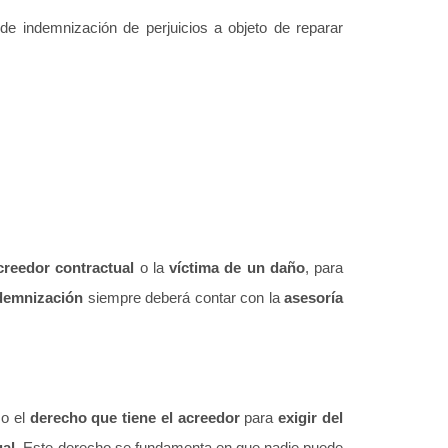
e indemnización de perjuicios a objeto de reparar
creedor contractual
o
la
víctima de un daño
, para
demnización
siempre deberá contar con la
asesoría
mo el
derecho que tiene el acreedor
para
exigir del
ual
. Este derecho se fundamenta en que nadie puede