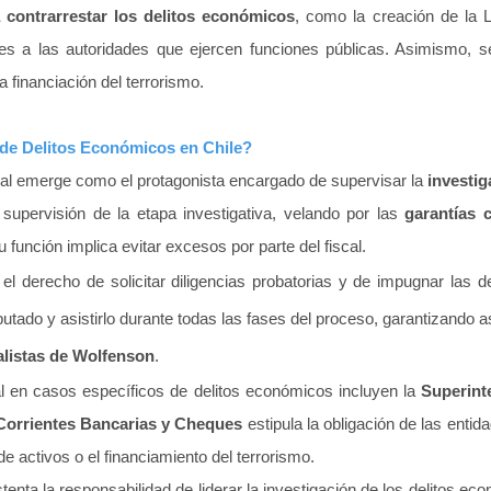
a
contrarrestar los delitos económicos
, como la creación de la 
es a las autoridades que ejercen funciones públicas. Asimismo, se
a financiación del terrorismo.
 de Delitos Económicos en Chile?
iscal emerge como el protagonista encargado de supervisar la
investig
upervisión de la etapa investigativa, velando por las
garantías c
u función implica evitar excesos por parte del fiscal.
el derecho de solicitar dilige
ncias probatorias y de impugnar las 
utado y asistirlo durante todas las fases del proceso, garantizando a
alistas de Wolfenson
.
al en casos específicos de delitos económicos incluyen la
Superint
 Corrientes Bancarias y Cheques
estipula la obligación de las entid
 activos o el financiamiento del terrorismo.
 ostenta la responsabilidad de liderar la investigación de los delito