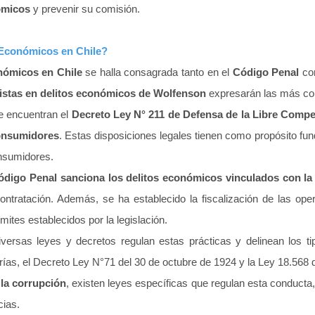
ómicos
y prevenir su comisión.
s Económicos en Chile?
onómicos en Chile
se halla consagrada tanto en el
Código Penal
com
istas en delitos económicos de Wolfenson
expresarán las más c
 encuentran el
Decreto Ley N° 211 de Defensa de la Libre Compe
Consumidores
. Estas disposiciones legales tienen como propósito fu
onsumidores.
ódigo Penal sanciona los delitos económicos vinculados con la 
 contratación. Además, se ha establecido la fiscalización de las o
ites establecidos por la legislación.
iversas leyes y decretos regulan estas prácticas y delinean los t
rías, el Decreto Ley N°71 del 30 de octubre de 1924 y la Ley 18.568
la corrupción
, existen leyes específicas que regulan esta conducta
cias.