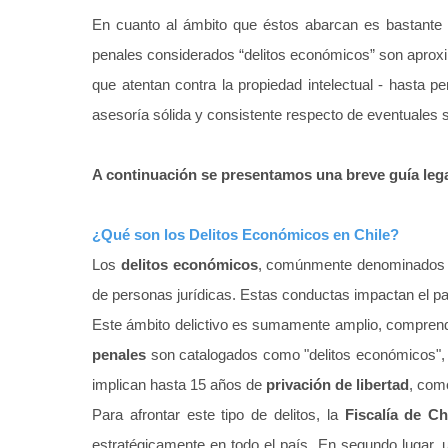
En cuanto al ámbito que éstos abarcan es bastante am
penales considerados “delitos económicos” son aprox
que atentan contra la propiedad intelectual - hasta p
asesoría sólida y consistente respecto de eventuales sit
A continuación se presentamos una breve guía lega
¿Qué son los Delitos Económicos en Chile?
Los
delitos económicos
, comúnmente denominados 
de personas jurídicas. Estas conductas impactan el pa
Este ámbito delictivo es sumamente amplio, comprend
penales
son catalogados como "delitos económicos"
implican hasta 15 años de
privación de libertad
, com
Para afrontar este tipo de delitos, la
Fiscalía de Ch
estratégicamente en todo el país. En segundo lugar, u