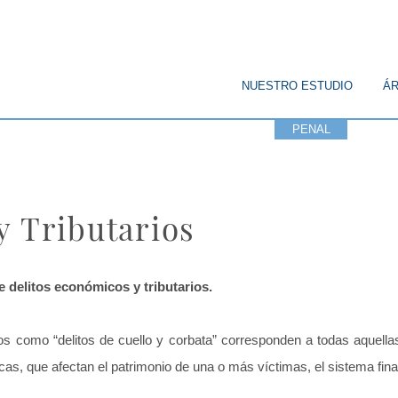
© Copyright
NUESTRO ESTUDIO
ÁR
CORPORATIVO
PENAL
PÚBL
y Tributarios
 delitos económicos y tributarios.
os como “delitos de cuello y corbata” corresponden a todas aquella
cas, que afectan el patrimonio de una o más víctimas, el sistema fin