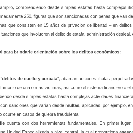
plio, comprendiendo desde simples estafas hasta complejos ilícito
imadamente 250, figuras que son sancionadas con penas que van des
enas que consisten en 15 años de privación de libertad – en delito
uaciones que involucren al delito de estafa, administración desleal, de
l para brindarle orientación sobre los delitos económicos:
"
delitos de cuello y corbata
", abarcan acciones ilícitas perpetrad
trimonio de una o más víctimas, así como el sistema financiero o el
iendo desde simples estafas hasta complejas actividades financier
, con sanciones que varían desde
multas
, aplicadas, por ejemplo, en
o ocurre en casos de quiebra fraudulenta.
ile
cuenta con dos herramientas fundamentales. En primer lugar, u
na Unidad Especializada a nivel central, la cual proporciona
asesor