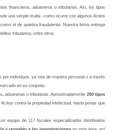
s financieros, aduaneros o tributarios. Así, los tipos
de una simple multa –como ocurre con algunos ilícitos
s como el de quiebra fraudulenta. Nuestra firma entrega
litos tributarios, entre otros.
as por individuos, ya sea de manera personal o a través
 mercado en su conjunto.
as, aduaneras o tributarias. Aproximadamente
250 tipos
 ilícitos contra la propiedad intelectual, hasta penas que
n equipo de 117 fiscales especializados distribuidos
ía y respaldo a las investigaciones
en esta área, así