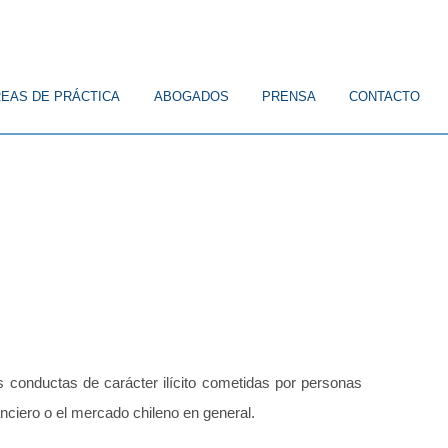
EAS DE PRÁCTICA
ABOGADOS
PRENSA
CONTACTO
ICO
CONSTITUCIONAL
FAMILIA
CIVIL
LABORAL
s conductas de carácter ilícito cometidas por personas
anciero o el mercado chileno en general.