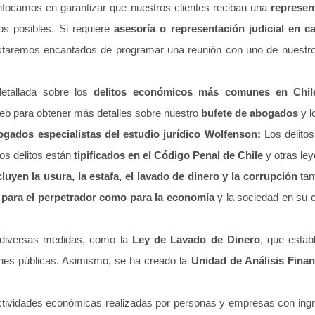
nfocamos en garantizar que nuestros clientes reciban una
represen
s posibles. Si requiere
asesoría o representación judicial en 
staremos encantados de programar una reunión con uno de nuest
detallada sobre los
delitos económicos más comunes en Chil
web para obtener más detalles sobre nuestro
bufete de abogados
y l
gados especialistas del estudio jurídico Wolfenson:
Los delit
tos delitos están
tipificados en el Código Penal de Chile
y otras le
uyen la usura, la estafa, el lavado de dinero y la corrupción
tan
 para el perpetrador como para la economía
y la sociedad en su c
o diversas medidas, como la
Ley de Lavado de Dinero
, que estab
nes públicas. Asimismo, se ha creado la
Unidad de Análisis Finan
 actividades económicas realizadas por personas y empresas con ing