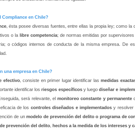
al Compliance en Chile?
nce
, ésta posee diversas fuentes, entre ellas la propia ley; como la
tivos o la
libre competencia
; de normas emitidas por supervisore
tria; o códigos internos de conducta de la misma empresa. De e
dad.
n una empresa en Chile?
 efectivo
, consiste en primer lugar identificar las
medidas exacta
tante identificar los
riesgos específicos
y luego
diseñar e implem
Enseguida,
será relevante, el
monitoreo constante y permanente
d
 eficacia de los
controles diseñados e implementados
y resolver 
tención de un
modelo de prevención del delito o programa de co
e prevención del delito
,
hechos a la medida de los intereses y c