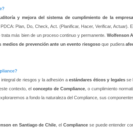
le?
uditoría y mejora del sistema de cumplimiento de la empres
DCA: Plan, Do, Check, Act. (Planificar, Hacer, Verificar, Actuar).
se trata más bien de un proceso continuo y permanente.
Wolfenson 
s medios de prevención ante un evento riesgoso
que pudiera
afe
pliance?
n integral de riesgos y la adhesión a
estándares éticos y legales
se 
este contexto, el
concepto de Compliance
, o cumplimiento normat
, exploraremos a fondo la naturaleza del Compliance, sus componentes
nson en Santiago de Chile
, el
Compliance
se puede entender como