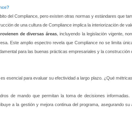
ance?
mbito del Compliance, pero existen otras normas y estándares que t
ucción de una cultura de Compliance implica la interiorización de va
rovienen de diversas áreas
, incluyendo la legislación vigente, n
presa. Este amplio espectro revela que Compliance no se limita úni
undamental para las buenas prácticas empresariales y la construcción
e
es esencial para evaluar su efectividad a largo plazo. ¿Qué métri
uadros de mando que permitan la toma de decisiones informadas.
ribuye a la gestión y mejora continua del programa, asegurando su