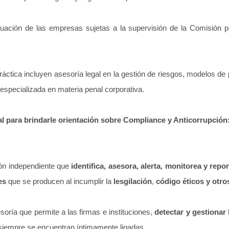
ción de las empresas sujetas a la supervisión de la Comisión pa
tica incluyen asesoría legal en la gestión de riesgos, modelos de 
 especializada en materia penal corporativa.
l para brindarle orientación sobre Compliance y Anticorrupción
ón independiente que
identifica, asesora, alerta, monitorea y repo
es
que se producen al incumplir la
lesgilación
,
código éticos y otro
oría que permite a las firmas e instituciones,
detectar y gestionar 
 siempre se encuentran íntimamente ligadas.