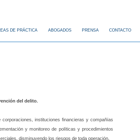
EAS DE PRÁCTICA
ABOGADOS
PRENSA
CONTACTO
ICO
CONSTITUCIONAL
FAMILIA
CIVIL
LABORAL
nción del delito.
de corporaciones, instituciones financieras y compañías
ementación y monitoreo de políticas y procedimientos
omerciales, disminuyendo los riesgos de toda operación.