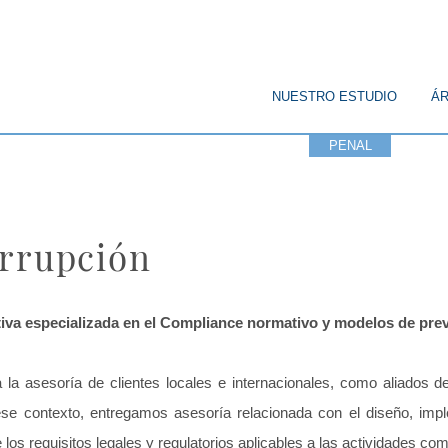
© Copyright
NUESTRO ESTUDIO
ÁR
CORPORATIVO
PENAL
PÚBL
orrupción
va especializada en el Compliance normativo y modelos de preve
la la asesoría de clientes locales e internacionales, como aliados 
se contexto, entregamos asesoría relacionada con el diseño, impl
 los requisitos legales y regulatorios aplicables a las actividades c