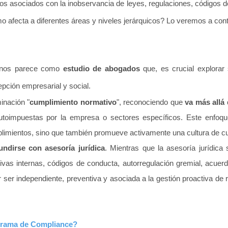
sgos asociados con la inobservancia de leyes, regulaciones, códigos
 afecta a diferentes áreas y niveles jerárquicos? Lo veremos a cont
 nos parece como
estudio de abogados
que, es crucial explora
pción empresarial y social.
​
inación "
cumplimiento normativo
", reconociendo que
va más allá 
 autoimpuestas por la empresa o sectores específicos. Este enfoq
plimientos, sino que también promueve activamente una cultura de cu
ndirse con asesoría jurídica
. Mie
ntras que la asesoría jurídica 
 internas, códigos de conducta, autorregulación gremial, acuerdo
 ser independiente, preventiva y asociada a la gestión proactiva de r
grama de Compliance?