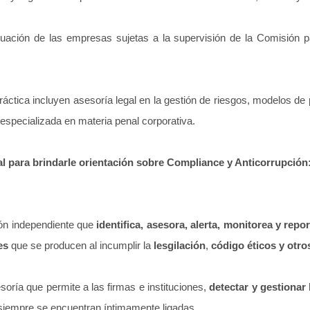
ción de las empresas sujetas a la supervisión de la Comisión pa
tica incluyen asesoría legal en la gestión de riesgos, modelos de 
 especializada en materia penal corporativa.
l para brindarle orientación sobre Compliance y Anticorrupción
ón independiente que
identifica, asesora, alerta, monitorea y repo
es
que se producen al incumplir la
lesgilación
,
código éticos y otro
oría que permite a las firmas e instituciones,
detectar y gestionar 
 siempre se encuentran íntimamente ligadas.