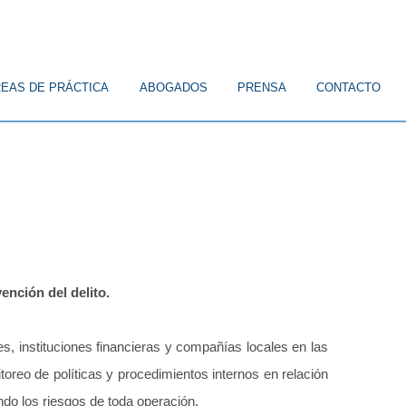
EAS DE PRÁCTICA
ABOGADOS
PRENSA
CONTACTO
ICO
CONSTITUCIONAL
FAMILIA
CIVIL
LABORAL
nción del delito.
es, instituciones financieras y compañías locales en las
reo de políticas y procedimientos internos en relación
ndo los riesgos de toda operación.