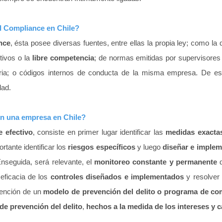
al Compliance en Chile?
nce
, ésta posee diversas fuentes, entre ellas la propia ley; como la
tivos o la
libre competencia
; de normas emitidas por supervisore
tria; o códigos internos de conducta de la misma empresa. De e
dad.
n una empresa en Chile?
 efectivo
, consiste en primer lugar identificar las
medidas exacta
tante identificar los
riesgos específicos
y luego
diseñar e implem
Enseguida,
será relevante, el
monitoreo constante y permanente
d
 eficacia de los
controles diseñados e implementados
y resolver 
tención de un
modelo de prevención del delito o programa de co
e prevención del delito
,
hechos a la medida de los intereses y c