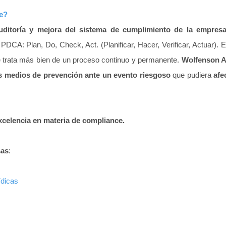
le?
uditoría y mejora del sistema de cumplimiento de la empres
DCA: Plan, Do, Check, Act. (Planificar, Hacer, Verificar, Actuar).
se trata más bien de un proceso continuo y permanente.
Wolfenson 
s medios de prevención ante un evento riesgoso
que pudiera
afe
celencia en materia de compliance.
sas
:
ídicas