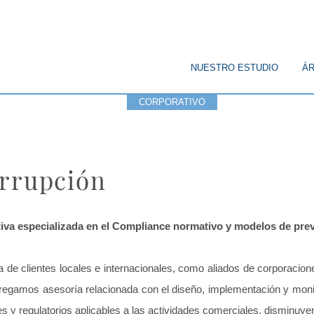
© Copyright
NUESTRO ESTUDIO
ÁR
CORPORATIVO
PENAL
PÚBL
orrupción
va especializada en el Compliance normativo y modelos de preve
a de clientes locales e internacionales, como aliados de corporacion
regamos asesoría relacionada con el diseño, implementación y monito
les y regulatorios aplicables a las actividades comerciales, disminuye