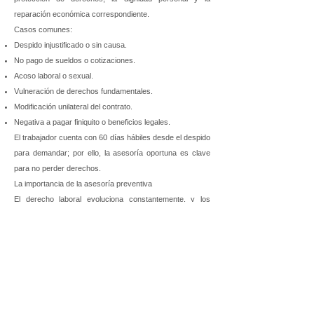
reparación económica correspondiente.
Casos comunes:
Despido injustificado o sin causa.
No pago de sueldos o cotizaciones.
Acoso laboral o sexual.
Vulneración de derechos fundamentales.
Modificación unilateral del contrato.
Negativa a pagar finiquito o beneficios legales.
El trabajador cuenta con 60 días hábiles desde el despido
para demandar; por ello, la asesoría oportuna es clave
para no perder derechos.
La importancia de la asesoría preventiva
El derecho laboral evoluciona constantemente, y los
errores más costosos para las empresas suelen provenir
de desconocimiento o informalidad.
Una asesoría laboral preventiva con Wolfenson
Abogados permite:
Anticipar riesgos legales antes de una inspección.
Revisar contratos y prácticas laborales vigentes.
Implementar protocolos de acoso, discriminación y