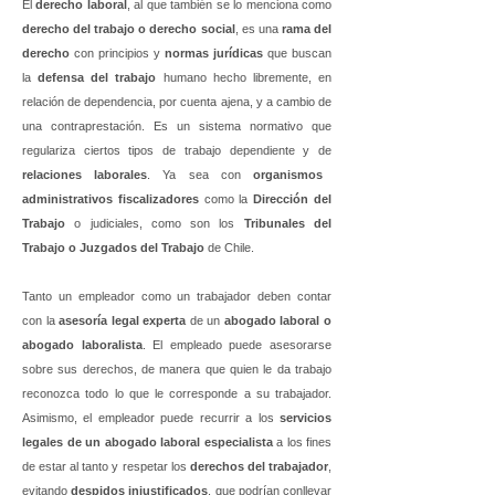
El
derecho laboral
, al que también se lo menciona como
derecho del trabajo o derecho social
, es una
rama del
derecho
con principios y
normas jurídicas
que buscan
la
defensa del trabajo
humano hecho libremente, en
relación de dependencia, por cuenta ajena, y a cambio de
una contraprestación. Es un sistema normativo que
regulariza ciertos tipos de trabajo dependiente y de
relaciones laborales
. Ya sea con
organismos
administrativos fiscalizadores
como la
Dirección del
Trabajo
o judiciales, como son los
Tribunales del
Trabajo o Juzgados del Trabajo
de Chile.
Tanto un empleador como un trabajador deben contar
con la
asesoría legal experta
de un
abogado laboral o
abogado laboralista
. El empleado puede asesorarse
sobre sus derechos, de manera que quien le da trabajo
reconozca todo lo que le corresponde a su trabajador.
Asimismo, el empleador puede recurrir a los
servicios
legales de un abogado laboral especialista
a los fines
de estar al tanto y respetar los
derechos del trabajador
,
evitando
despidos injustificados
, que podrían conllevar