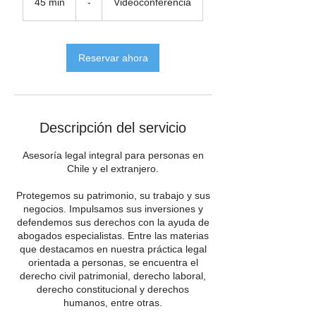
45 min
4
-
Videoconferencia
5
m
i
Reservar ahora
n
Descripción del servicio
Asesoría legal integral para personas en
Chile y el extranjero.
Protegemos su patrimonio, su trabajo y sus
negocios. Impulsamos sus inversiones y
defendemos sus derechos con la ayuda de
abogados especialistas. Entre las materias
que destacamos en nuestra práctica legal
orientada a personas, se encuentra el
derecho civil patrimonial, derecho laboral,
derecho constitucional y derechos
humanos, entre otras.