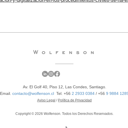
iacion-y-digitalizacion-en-los-procedimientos-civiles-se-ha-
Wolfenson
Av. El Golf 40, Piso 12, Las Condes, Santiago.
Email.
contacto@wolfenson.cl
Tel. +56
2 2933 0384
/
+56
9 9884 128
​Aviso Legal
/
Política de Privacidad
Copyright © 2026 Wolfenson. Todos los Derechos Reservados.