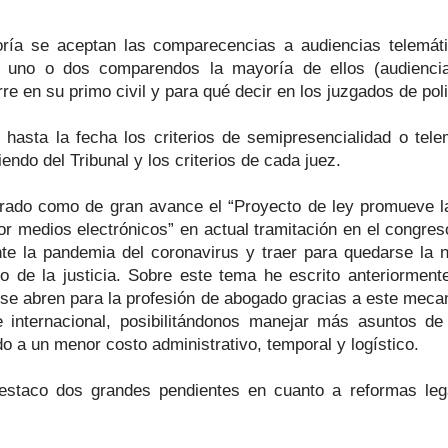
ía se aceptan las comparecencias a audiencias telemát
uno o dos comparendos la mayoría de ellos (audiencia 
re en su primo civil y para qué decir en los juzgados de poli
 hasta la fecha los criterios de semipresencialidad o tele
endo del Tribunal y los criterios de cada juez.
erado como de gran avance el “Proyecto de ley promueve 
 por medios electrónicos” en actual tramitación en el congres
rante la pandemia del coronavirus y traer para quedarse la 
to de la justicia. Sobre este tema he escrito anteriormen
se abren para la profesión de abogado gracias a este mecan
 internacional, posibilitándonos manejar más asuntos de 
do a un menor costo administrativo, temporal y logístico.
estaco dos grandes pendientes en cuanto a reformas leg