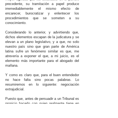
precedente, su tramitación a papel produce
irremediablemente el mismo efecto de
encarecer, burocratizar y enlentecer los
procedimientos que se someten a su
conocimiento.
Considerando lo anterior, y advirtiendo que,
dichos elementos escapan de la judicatura y se
elevan a un plano legislativo, y a que, no solo
nuestro país sino que gran parte de América
latina sufre un fenómeno similar es que, me
atrevería a exponer el que, a mi juicio, es el
elemento más importante para el abogado del
mañana.
Y como es claro que, para el buen entendedor
no hace falta sino pocas palabras. Lo
resumiremos en lo siguiente: negociación
extrajudicial.
Puesto que, antes de persuadir a un Tribunal es
propicio hacerlo con quien realmente tiene en
sus manos el poder de la decisión. Ahí radica,
en mi opinión, el verdadero talento y habilidad
del abogado. De esta forma, quizás podamos