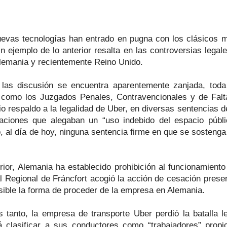
 nuevas tecnologías han entrado en pugna con los clásico
 ejemplo de lo anterior resalta en las controversias legal
Alemania y recientemente Reino Unido.
 las discusión se encuentra aparentemente zanjada, toda 
) como los Juzgados Penales, Contravencionales y de Fal
o respaldo a la legalidad de Uber, en diversas sentencias d
aciones que alegaban un “uso indebido del espacio públic
o, al día de hoy, ninguna sentencia firme en que se sostenga
rior, Alemania ha establecido prohibición al funcionamiento 
l Regional de Fráncfort acogió la acción de cesación prese
sible la forma de proceder de la empresa en Alemania.
 tanto, la empresa de transporte Uber perdió la batalla 
 clasificar a sus conductores como “trabajadores” propi