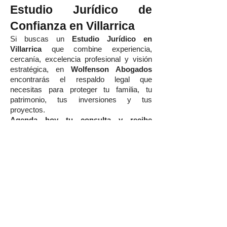
Estudio Jurídico de
Confianza en Villarrica
Si buscas un
Estudio Jurídico en
Villarrica
que combine experiencia,
cercanía, excelencia profesional y visión
estratégica, en
Wolfenson Abogados
encontrarás el respaldo legal que
necesitas para proteger tu familia, tu
patrimonio, tus inversiones y tus
proyectos.
Agenda hoy tu consulta y recibe
asesoría jurídica de primer nivel en
Villarrica, Pucón y toda la Región de La
Araucanía.
Wolfenson Abogados — Protegemos
tus derechos, tu patrimonio y tu futuro.