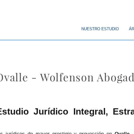
© Copyright
NUESTRO ESTUDIO
ÁR
 Ovalle - Wolfenson Aboga
tudio Jurídico Integral, Estra
s jurídicos de mayor prestigio y proyección en
Ovalle
,