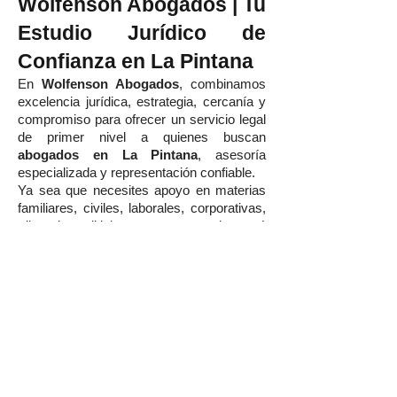
Wolfenson Abogados | Tu
Estudio Jurídico de
Confianza en La Pintana
En
Wolfenson Abogados
, combinamos
excelencia jurídica, estrategia, cercanía y
compromiso para ofrecer un servicio legal
de primer nivel a quienes buscan
abogados en La Pintana
, asesoría
especializada y representación confiable.
Ya sea que necesites apoyo en materias
familiares, civiles, laborales, corporativas,
tributarias o litigiosas, nuestro equipo está
preparado para proteger tus derechos y
acompañarte en cada etapa del proceso.
¿Buscas un estudio
jurídico en La Pintana que
combine experiencia,
confianza y resultados?
Contáctanos hoy mismo y agenda una