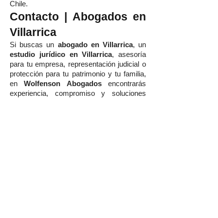
Chile.
Contacto | Abogados en
Villarrica
Si buscas un
abogado en Villarrica
, un
estudio jurídico en Villarrica
, asesoría
para tu empresa, representación judicial o
protección para tu patrimonio y tu familia,
en
Wolfenson Abogados
encontrarás
experiencia, compromiso y soluciones
jurídicas de primer nivel.
Agenda hoy tu consulta con nuestro
equipo y recibe el respaldo legal que
necesitas para proteger tu futuro, tus
proyectos y lo que más valoras.