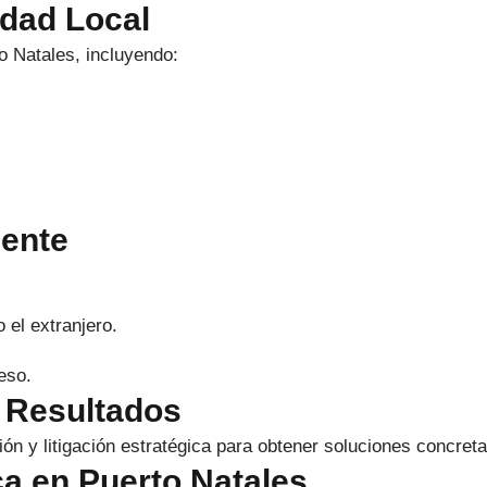
idad Local
 Natales, incluyendo:
iente
 el extranjero.
eso.
a Resultados
n y litigación estratégica para obtener soluciones concreta
ca en Puerto Natales