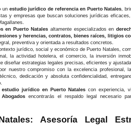
o un
estudio jurídico de referencia en Puerto Natales
, br
stas y empresas que buscan soluciones jurídicas eficaces,
Magallanes.
s en Puerto Natales
altamente especializados en
derech
esiones y herencias, contratos, bienes raíces, litigios c
gral, preventiva y orientada a resultados concretos.
ontexto jurídico, social y económico de Puerto Natales, c
l, la actividad hotelera, el comercio, la inversión inmobi
iseñar estrategias legales precisas, eficientes y ajustadas
por nuestro compromiso con la excelencia profesional, la
técnico, dedicación y absoluta confidencialidad, entre
.
n
estudio jurídico en Puerto Natales
con experiencia, vi
 Abogados
encontrarás el respaldo legal necesario par
atales: Asesoría Legal Est