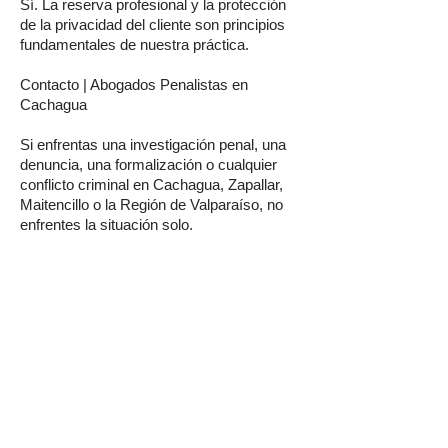
Sí. La reserva profesional y la protección
de la privacidad del cliente son principios
fundamentales de nuestra práctica.
Contacto | Abogados Penalistas en
Cachagua
Si enfrentas una investigación penal, una
denuncia, una formalización o cualquier
conflicto criminal en Cachagua, Zapallar,
Maitencillo o la Región de Valparaíso, no
enfrentes la situación solo.
En Wolfenson Abogados te ofrecemos una
defensa penal:
✔ Estratégica
✔ Confidencial
✔ Personalizada
✔ Técnica
✔ Orientada a resultados
Agenda hoy una consulta confidencial con