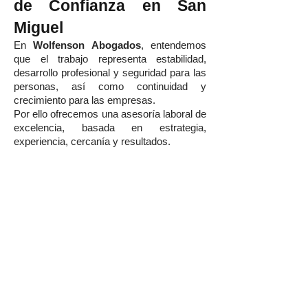
de Confianza en San
Miguel
En
Wolfenson Abogados
, entendemos
que el trabajo representa estabilidad,
desarrollo profesional y seguridad para las
personas, así como continuidad y
crecimiento para las empresas.
Por ello ofrecemos una asesoría laboral de
excelencia, basada en estrategia,
experiencia, cercanía y resultados.
Si buscas
abogados laborales en San
Miguel
,
abogados laboralistas en San
Miguel
,
defensa por despido
injustificado
,
asesoría para empresas
,
tutela laboral
,
fiscalizaciones de la
Dirección del Trabajo
o cualquier otro
servicio relacionado con el derecho del
trabajo, nuestro equipo está preparado
para ayudarte.
Agenda tu consulta hoy mismo y recibe
el respaldo de un estudio jurídico
comprometido con la protección de tus