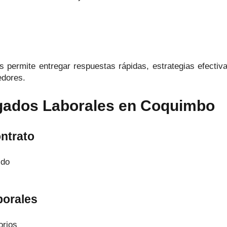
os permite entregar respuestas rápidas, estrategias efecti
edores.
ogados Laborales en Coquimbo
ntrato
ido
borales
orios