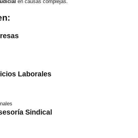
udicial
en causas complejas.
en:
presas
icios Laborales
onales
esoría Sindical