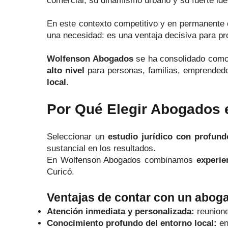
comercial, su dinamismo urbano y su fuerte ide
En este contexto competitivo y en permanente 
una necesidad: es una ventaja decisiva para pr
Wolfenson Abogados
se ha consolidado como
alto nivel
para personas, familias, emprended
local
.
Por Qué Elegir Abogados 
Seleccionar un
estudio jurídico con profund
sustancial en los resultados.
En Wolfenson Abogados combinamos
experie
Curicó.
Ventajas de contar con un abog
Atención inmediata y personalizada:
reunione
Conocimiento profundo del entorno local:
en