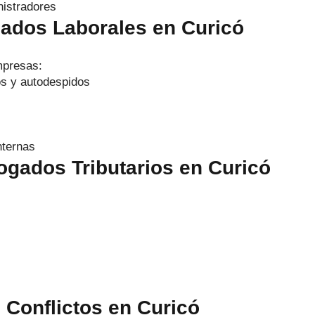
nistradores
gados Laborales en Curicó
mpresas:
os y autodespidos
nternas
bogados Tributarios en Curicó
e Conflictos en Curicó