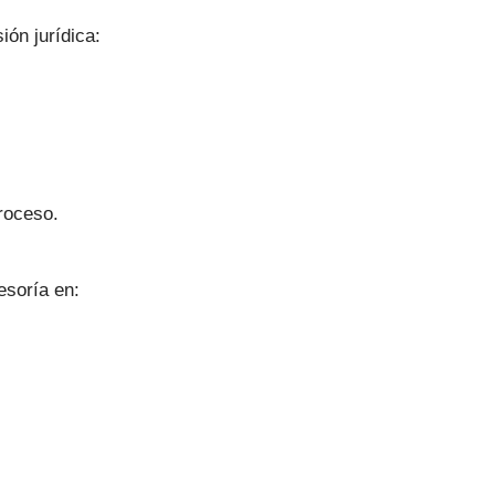
ón jurídica:
roceso.
esoría en: