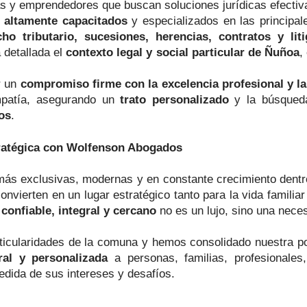
s y emprendedores que buscan soluciones jurídicas efectiv
 altamente capacitados
y especializados en las principal
ho tributario, sucesiones, herencias, contratos y liti
 detallada el
contexto legal y social particular de Ñuñoa
,
r un
compromiso firme con la excelencia profesional y la
mpatía, asegurando un
trato personalizado
y la búsqueda
os
.
ratégica con Wolfenson Abogados
ás exclusivas, modernas y en constante crecimiento dentro
nvierten en un lugar estratégico tanto para la vida familia
 confiable, integral y cercano
no es un lujo, sino una nece
ticularidades de la comuna y hemos consolidado nuestra pos
ral y personalizada
a personas, familias, profesionale
edida de sus intereses y desafíos.