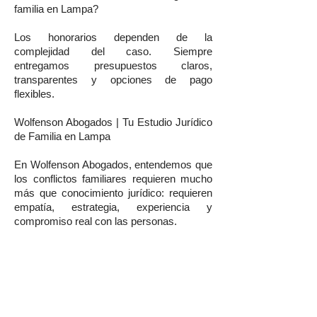
familia en Lampa?
Los honorarios dependen de la
complejidad del caso. Siempre
entregamos presupuestos claros,
transparentes y opciones de pago
flexibles.
Wolfenson Abogados | Tu Estudio Jurídico
de Familia en Lampa
En Wolfenson Abogados, entendemos que
los conflictos familiares requieren mucho
más que conocimiento jurídico: requieren
empatía, estrategia, experiencia y
compromiso real con las personas.
Si buscas abogados de familia en Lampa,
abogados de divorcio en Lampa, asesoría
en pensión de alimentos, custodia de hijos,
violencia intrafamiliar, herencias,
posesiones efectivas o cualquier materia