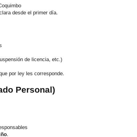
 Coquimbo
lara desde el primer día.
s
spensión de licencia, etc.)
 que por ley les corresponde.
dado Personal)
responsables
iño
.