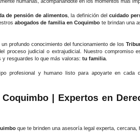
damente humanas, acompañándote en los momentos más import
a de pensión de alimentos
, la definición del
cuidado per
estros
abogados de familia en Coquimbo
te brindan una as
 un profundo conocimiento del funcionamiento de los
Tribu
l proceso judicial o extrajudicial. Nuestro compromiso e
s y resguardes lo que más valoras:
tu familia
.
o profesional y humano listo para apoyarte en cada des
 Coquimbo | Expertos en Derec
quimbo
que te brinden una asesoría legal experta, cercana,