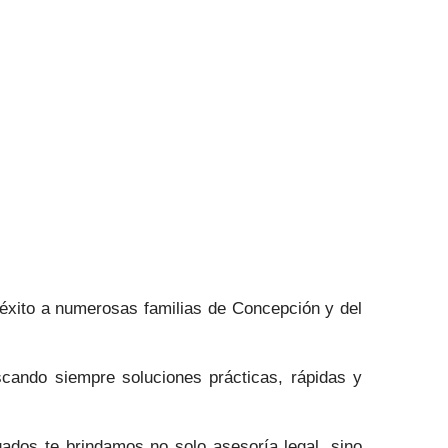
 éxito a numerosas familias de Concepción y del
scando siempre soluciones prácticas, rápidas y
ados te brindamos no solo asesoría legal, sino