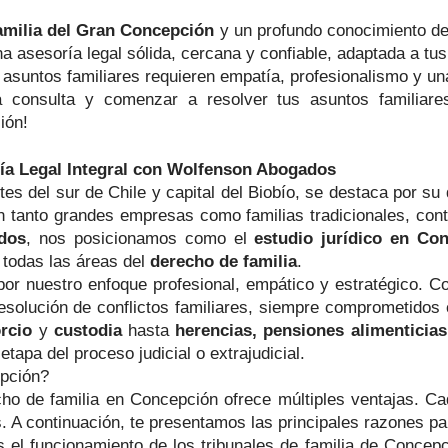
familia del Gran Concepción
y un profundo conocimiento del
na asesoría legal sólida, cercana y confiable, adaptada a tu
asuntos familiares requieren empatía, profesionalismo y una 
consulta y comenzar a resolver tus asuntos familiare
ión!
ía Legal Integral con Wolfenson Abogados
 del sur de Chile y capital del Biobío, se destaca por su d
n tanto grandes empresas como familias tradicionales, cont
dos
, nos posicionamos como el
estudio jurídico en Co
 todas las áreas del
derecho de familia
.
por nuestro enfoque profesional, empático y estratégico.
esolución de conflictos familiares, siempre comprometidos 
rcio
y
custodia
hasta
herencias, pensiones alimenticias
tapa del proceso judicial o extrajudicial.
epción?
o de familia en Concepción ofrece múltiples ventajas. Cada
. A continuación, te presentamos las principales razones pa
l funcionamiento de los tribunales de familia de Concepci