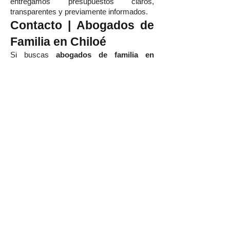
entregamos presupuestos claros,
transparentes y previamente informados.
Contacto | Abogados de
Familia en Chiloé
Si buscas
abogados de familia en
Chiloé
, asesoría en
divorcios en Castro
,
pensión de alimentos en Ancud
,
custodia de hijos en Quellón
,
herencias
y testamentos en Chiloé
o
representación en cualquier conflicto
familiar, en
Wolfenson Abogados
encontrarás una defensa jurídica sólida,
cercana y altamente especializada.
Agenda hoy mismo una consulta con
nuestros abogados de familia en Chiloé
y protege lo que más importa: tu
familia, tu patrimonio y tu tranquilidad.