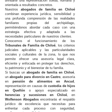
brindarte una representación sólida, humana y
orientada a resultados concretos.
Nuestros
abogados de familia en Chiloé
combinan experiencia jurídica, sensibilidad y
una profunda comprensión de las realidades
familiares propias del archipiélago,
permitiéndonos abordar cada caso con una
estrategia efectiva y adaptada a las
necesidades particulares de nuestros clientes.
Conocemos el funcionamiento de los
Tribunales de Familia de Chiloé
, los criterios
judiciales aplicables y las particularidades
sociales y culturales de la zona, lo que nos
permite ofrecer una asesoría legal clara,
eficiente y enfocada en proteger tus derechos,
tu patrimonio y el bienestar de tu familia.
Si buscas un
abogado de familia en Chiloé
,
un
abogado para divorcio en Castro
, asesoría
en
pensión de alimentos en Ancud
,
representación en causas de
custodia de hijos
en Quellón
o apoyo especializado en
herencias y sucesiones en Chiloé
, en
Wolfenson Abogados
encontrarás el respaldo
jurídico de excelencia que necesitas para
enfrentar cada proceso con seguridad,