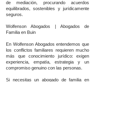
de mediación, procurando acuerdos
equilibrados, sostenibles y jurídicamente
seguros.
Wolfenson Abogados | Abogados de
Familia en Buin
En Wolfenson Abogados entendemos que
los conflictos familiares requieren mucho
más que conocimiento jurídico: exigen
experiencia, empatía, estrategia y un
compromiso genuino con las personas.
Si necesitas un abogado de familia en
Buin, asesoría en divorcios, cuidado
personal, pensión de alimentos, régimen
de visitas, violencia intrafamiliar,
herencias, testamentos o cualquier otra
materia de derecho de familia, nuestro
equipo está preparado para entregarte una
representación jurídica de excelencia.