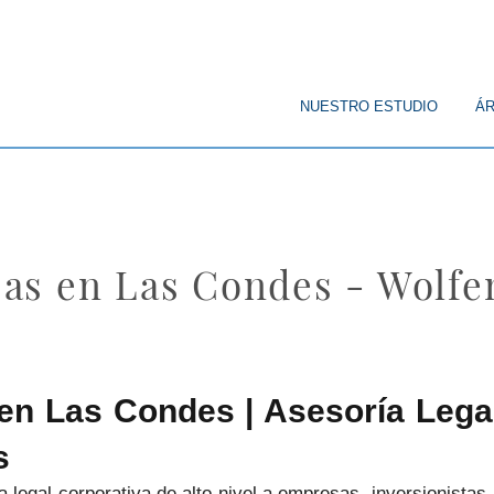
© Copyright
NUESTRO ESTUDIO
ÁR
as en Las Condes - Wolf
n Las Condes | Asesoría Legal
s
 legal corporativa de alto nivel a empresas, inversionistas