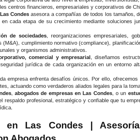
ales centros financieros, empresariales y corporativos de Chi
 Las Condes
asesora a compañías de todos los tamaños, d
 en cada etapa de su crecimiento mediante soluciones jurí
ción de sociedades
, reorganizaciones empresariales, gob
 (M&A), cumplimiento normativo (compliance), planificación 
ibunales y organismos administrativos.
rporativo, comercial y empresarial
, diseñamos estruct
a seguridad jurídica de cada organización en un entorno a
a empresa enfrenta desafíos únicos. Por ello, ofrecemos 
entes, actuando como verdaderos aliados legales para la tom
ondes
,
abogados de empresas en Las Condes
, o un
estu
 respaldo profesional, estratégico y confiable que tu empr
ídica.
en Las Condes | Asesoría C
son Abogados