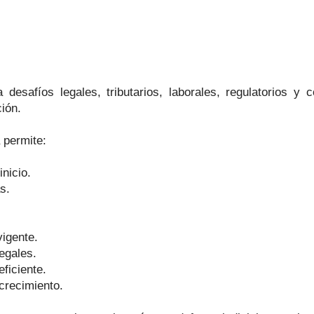
esafíos legales, tributarios, laborales, regulatorios y 
ción.
 permite:
nicio.
s.
vigente.
egales.
ficiente.
crecimiento.