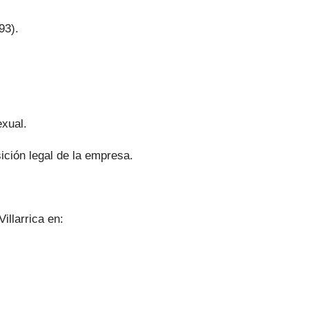
93).
exual.
ición legal de la empresa.
llarrica en: