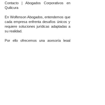
Contacto | Abogados Corporativos en
Quilicura
En Wolfenson Abogados, entendemos que
cada empresa enfrenta desafíos únicos y
requiere soluciones jurídicas adaptadas a
su realidad.
Por ello ofrecemos una asesoría legal
empresarial en Quilicura basada en
estrategia, prevención, eficiencia y
resultados.
Si buscas un abogado de empresas en
Quilicura con experiencia, visión
corporativa y compromiso real con el
crecimiento de tu organización, nuestro
equipo está preparado para ayudarte.
Agenda hoy una reunión con nuestros
abogados corporativos en Quilicura y
fortalece tu empresa con el respaldo