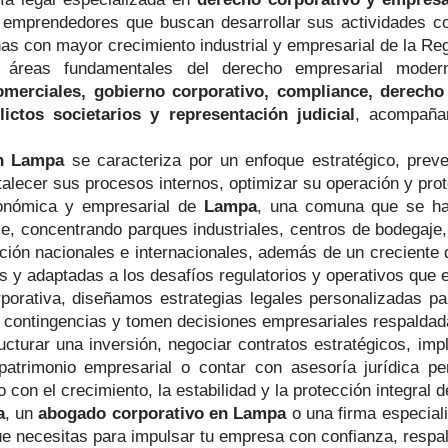
s y emprendedores que buscan desarrollar sus actividades c
nas con mayor crecimiento industrial y empresarial de la Reg
as áreas fundamentales del derecho empresarial mode
merciales, gobierno corporativo, compliance, derecho l
ictos societarios y representación judicial
, acompaña
en Lampa
se caracteriza por un enfoque estratégico, preve
rtalecer sus procesos internos, optimizar su operación y pr
onómica y empresarial de
Lampa
, una comuna que se ha 
hile, concentrando parques industriales, centros de bodegaj
ión nacionales e internacionales, además de un creciente de
es y adaptadas a los desafíos regulatorios y operativos que
porativa, diseñamos estrategias legales personalizadas pa
contingencias y tomen decisiones empresariales respaldadas
cturar una inversión, negociar contratos estratégicos, im
u patrimonio empresarial o contar con asesoría jurídica 
on el crecimiento, la estabilidad y la protección integral d
a
, un
abogado corporativo en Lampa
o una firma especial
e necesitas para impulsar tu empresa con confianza, respaldo