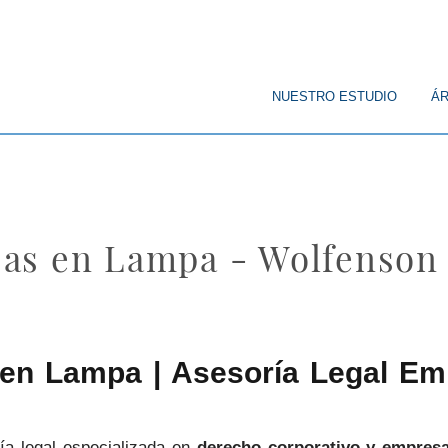
© Copyright
NUESTRO ESTUDIO
ÁR
as en Lampa - Wolfenson
en Lampa | Asesoría Legal Emp
ía legal especializada en
derecho corporativo y empres