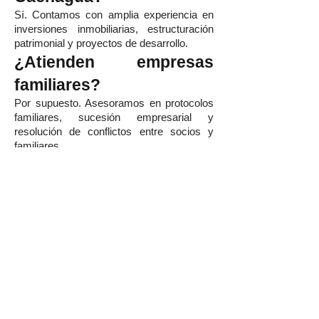
Sí. Contamos con amplia experiencia en
inversiones inmobiliarias, estructuración
patrimonial y proyectos de desarrollo.
¿Atienden empresas
familiares?
Por supuesto. Asesoramos en protocolos
familiares, sucesión empresarial y
resolución de conflictos entre socios y
familiares.
¿Pueden representar a
mi empresa en litigios?
Sí. Contamos con abogados litigantes
especializados en materias civiles,
comerciales, laborales y societarias.
Contacto | Abogado de
Empresas en Cachagua
Si buscas un
abogado corporativo en
Cachagua
, un
abogado comercial en