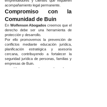
emprendedores y clientes que requieren
acompañamiento legal permanente.
Compromiso con la
Comunidad de Buin
En
Wolfenson Abogados
creemos que el
derecho debe ser una herramienta de
protección y desarrollo.
Por ello promovemos la prevención de
conflictos mediante educación jurídica,
planificación estratégica y asesoría
cercana, contribuyendo a fortalecer la
seguridad jurídica de personas, familias y
empresas de Buin.
Wolfenson Abogados | Tu
Estudio Jurídico de
Confianza en Buin
Elegir
Wolfenson Abogados
significa
contar con un equipo que combina
excelencia técnica, experiencia litigante,
estrategia jurídica y atención