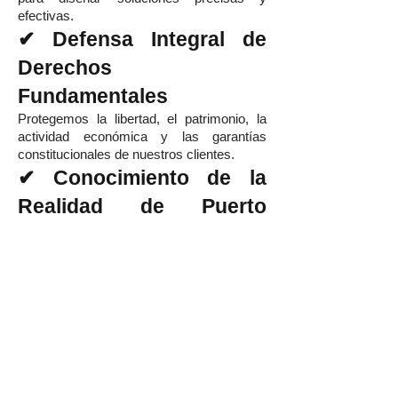
efectivas.
✔ Defensa Integral de
Derechos
Fundamentales
Protegemos la libertad, el patrimonio, la
actividad económica y las garantías
constitucionales de nuestros clientes.
✔ Conocimiento de la
Realidad de Puerto
Natales
Comprendemos las dinámicas jurídicas,
económicas y administrativas propias de
la Región de Magallanes.
Contacto | Abogado
Constitucionalista en
Puerto Natales
Si buscas un
abogado constitucionalista