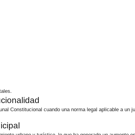
ales.
ucionalidad
unal Constitucional cuando una norma legal aplicable a un j
icipal
miento urbano y turístico, lo que ha generado un aumento en