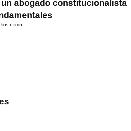
 un abogado constitucionalista
undamentales
echos como:
les