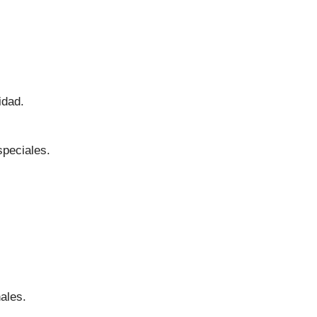
idad.
speciales.
ales.