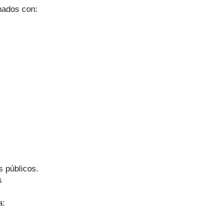
nados con:
.
s públicos.
s
a: