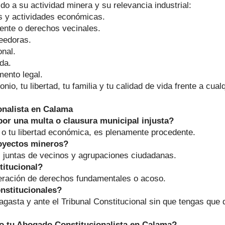
do a su actividad minera y su relevancia industrial:
s y actividades económicas.
ente o derechos vecinales.
eedoras.
onal.
da.
mento legal.
io, tu libertad, tu familia y tu calidad de vida frente a cua
onalista en Calama
or una multa o clausura municipal injusta?
d o tu libertad económica, es plenamente procedente.
oyectos mineros?
 juntas de vecinos y agrupaciones ciudadanas.
titucional?
neración de derechos fundamentales o acoso.
onstitucionales?
asta y ante el Tribunal Constitucional sin que tengas que 
 tu Abogado Constitucionalista en Calama?