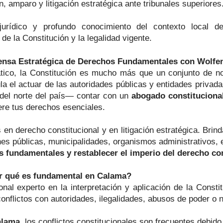
 amparo y litigación estratégica ante tribunales superiores
jurídico y profundo conocimiento del contexto local d
de la Constitución y la legalidad vigente.
fensa Estratégica de Derechos Fundamentales con Wolf
co, la Constitución es mucho más que un conjunto de nor
ula el actuar de las autoridades públicas y entidades priva
o del norte del país— contar con un
abogado constitucional
ere tus derechos esenciales.
 en derecho constitucional y en litigación estratégica. Bri
ones públicas, municipalidades, organismos administrativos, 
 fundamentales y restablecer el imperio del derecho con 
or qué es fundamental en Calama?
nal experto en la interpretación y aplicación de la Consti
onflictos con autoridades, ilegalidades, abusos de poder o 
alama
, los conflictos constitucionales son frecuentes debido