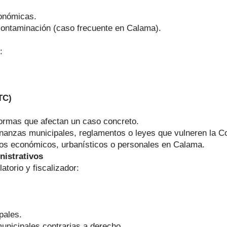
conómicas.
 contaminación (caso frecuente en Calama).
:
TC)
rmas que afectan un caso concreto.
nanzas municipales, reglamentos o leyes que vulneren la Co
os económicos, urbanísticos o personales en Calama.
nistrativos
torio y fiscalizador:
pales.
nicipales contrarias a derecho.