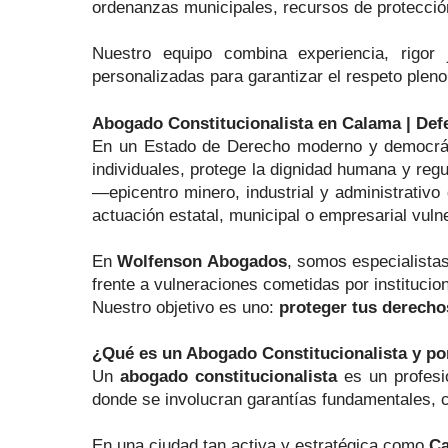
ordenanzas municipales, recursos de protección,
Nuestro equipo combina experiencia, rigor 
personalizadas para garantizar el respeto pleno 
Abogado Constitucionalista en Calama | De
En un Estado de Derecho moderno y democráti
individuales, protege la dignidad humana y reg
—epicentro minero, industrial y administrativ
actuación estatal, municipal o empresarial vuln
En
Wolfenson Abogados
, somos especialistas
frente a vulneraciones cometidas por instituci
Nuestro objetivo es uno:
proteger tus derechos
¿Qué es un Abogado Constitucionalista y p
Un
abogado constitucionalista
es un profesio
donde se involucran garantías fundamentales, c
En una ciudad tan activa y estratégica como
C