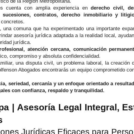
stico de la Región Metropolitana.
dos cuenta con amplia experiencia en
derecho civil, d
, sucesiones, contratos, derecho inmobiliario y litig
 concretos.
 una comuna que ha experimentado una importante expansi
ndar asesoría jurídica adaptada a la realidad local, ayudan
ridad jurídica.
rofesional, atención cercana, comunicación permanente
ico, compromiso y absoluta confidencialidad.
iliar, una disputa civil, un problema laboral, la creación
olfenson Abogados encontrarás un equipo comprometido con l
, seriedad, cercanía y un enfoque orientado a resultad
gales con confianza, respaldo y tranquilidad.
a | Asesoría Legal Integral, Es
s
nes Jurídicas Eficaces para Perso