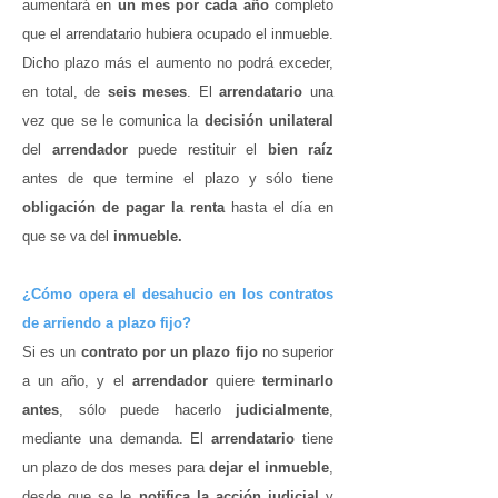
aumentará en
un mes por cada año
completo
que el arrendatario hubiera ocupado el inmueble.
Dicho plazo más el aumento no podrá exceder,
en total, de
seis meses
. El
arrendatario
una
vez que se le comunica la
decisión unilateral
del
arrendador
puede restituir el
bien raíz
antes de que termine el plazo y sólo tiene
obligación de pagar la renta
hasta el día en
que se va del
inmueble.
¿Cómo opera el desahucio en los contratos
de arriendo a plazo fijo?
Si es un
contrato por un plazo fijo
no superior
a un año, y el
arrendador
quiere
terminarlo
antes
, sólo puede hacerlo
judicialmente
,
mediante una demanda. El
arrendatario
tiene
un plazo de dos meses para
dejar el inmueble
,
desde que se le
notifica la acción judicial
y