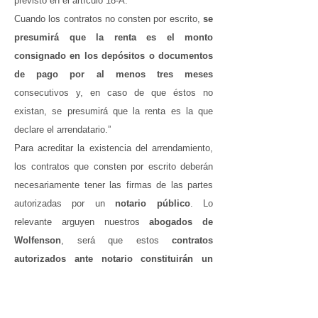
previsto en el artículo 18-A.
Cuando los contratos no consten por escrito,
se
presumirá que la renta es el monto
consignado en los depósitos o documentos
de pago por al menos tres meses
consecutivos y, en caso de que éstos no
existan, se presumirá que la renta es la que
declare el arrendatario.”
Para acreditar la existencia del arrendamiento,
los contratos que consten por escrito deberán
necesariamente tener las firmas de las partes
autorizadas por un
notario público
. Lo
relevante arguyen nuestros
abogados de
Wolfenson
, será que estos
contratos
autorizados ante notario
constituirán un
antecedente suficiente
(título fundante) para
ejercer la
demanda monitoria
de cobro. Sin
embargo,
de no existir este contrato, se